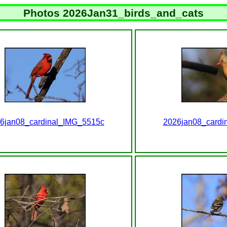
Photos 2026Jan31_birds_and_cats
6jan08_cardinal_IMG_5515c
2026jan08_cardi