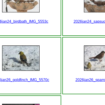
6jan24_birdbath_IMG_5553c
2026jan24_sapsu
6jan26_goldfinch_IMG_5570c
2026jan26_spar